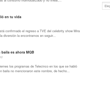
s al consumo individualizado y no lineal,...
ló en tu vida
stá confirmado el regreso a TVE del celebrity show Mira
 la diversión la encontramos en seguir...
n baila es ahora MQB
10
iernes los programas de Telecinco en los que se habló
én baila no mencionaron este nombre, de hecho...