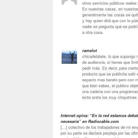
otros servicios públicos reales
En nuestras casas, en nuestra
generalmente las cosas se quita
y hay quien dirá que con lo púb
nadie se pregunta qué se podrí
a otra cosa.
ramelot
chicadelatele, lo que supongo 
de audiencia, si tienes que lim
pedir más. Es decir, para cier
producto que se publicita sali
espacio mas barato pero con m
que bien sabes, el publico obj
una cadena con una programaci
éxito entre los muy chiquitine
Internet opina: “En la red estamos debat
necesaria” en Radiocable.com
[…] colectivo de los trabajadores de mi emp
por su parte se declara perpleja por las úl