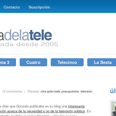
Contacto
Suscripción
ena 3
Cuatro
Telecinco
La Sexta
ú
 | 12 Comentarios | Etiquetas:
mira quien baila
,
presupuestos
,
television
e días que Gonzalo publicaba en su blog una
interesante
exión acerca de la necesidad o no de la televisión pública
. En
ntrada, invitaba a varios bloggers, entre los que me