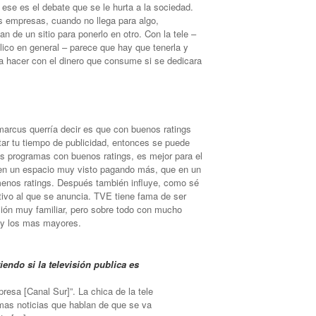
: ese es el debate que se le hurta a la sociedad.
s empresas, cuando no llega para algo,
n de un sitio para ponerlo en otro. Con la tele –
lico en general – parece que hay que tenerla y
a hacer con el dinero que consume si se dedicara
marcus querría decir es que con buenos ratings
itar tu tiempo de publicidad, entonces se puede
tos programas con buenos ratings, es mejor para el
r en un espacio muy visto pagando más, que en un
enos ratings. Después también influye, como sé
etivo al que se anuncia. TVE tiene fama de ser
ón muy familiar, pero sobre todo con mucho
s y los mas mayores.
iendo si la televisión publica es
resa [Canal Sur]”. La chica de la tele
timas noticias que hablan de que se va