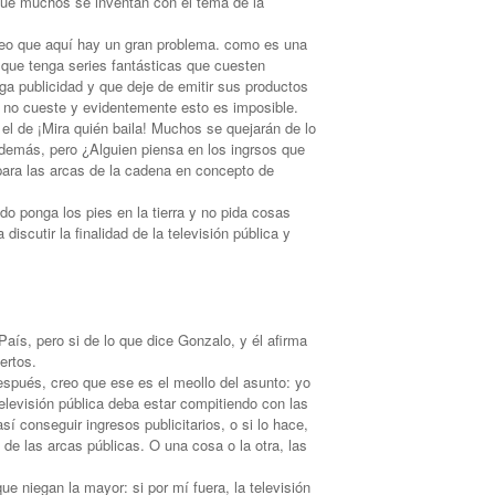
que muchos se inventan con el tema de la
reo que aquí hay un gran problema. como es una
e que tenga series fantásticas que cuesten
ga publicidad y que deje de emitir sus productos
 no cueste y evidentemente esto es imposible.
el de ¡Mira quién baila! Muchos se quejarán de lo
demás, pero ¿Alguien piensa en los ingrsos que
ara las arcas de la cadena en concepto de
do ponga los pies en la tierra y no pida cosas
iscutir la finalidad de la televisión pública y
País, pero si de lo que dice Gonzalo, y él afirma
ertos.
spués, creo que ese es el meollo del asunto: yo
elevisión pública deba estar compitiendo con las
sí conseguir ingresos publicitarios, o si lo hace,
de las arcas públicas. O una cosa o la otra, las
ue niegan la mayor: si por mí fuera, la televisión