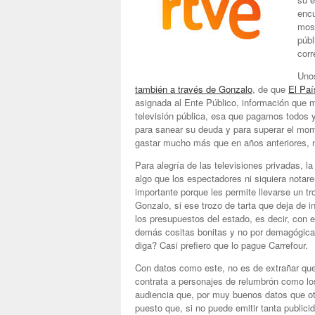
encu
most
públ
corr
Unos
también a través de Gonzalo
, de que
El Paí
asignada al Ente Público, información que me
televisión pública, esa que pagamos todos 
para sanear su deuda y para superar el mome
gastar mucho más que en años anteriores, 
Para alegría de las televisiones privadas, 
algo que los espectadores ni siquiera notar
importante porque les permite llevarse un tr
Gonzalo, si ese trozo de tarta que deja de i
los presupuestos del estado, es decir, con e
demás cositas bonitas y no por demagógica
diga? Casi prefiero que lo pague Carrefour.
Con datos como este, no es de extrañar qu
contrata a personajes de relumbrón como lo
audiencia que, por muy buenos datos que ot
puesto que, si no puede emitir tanta publici