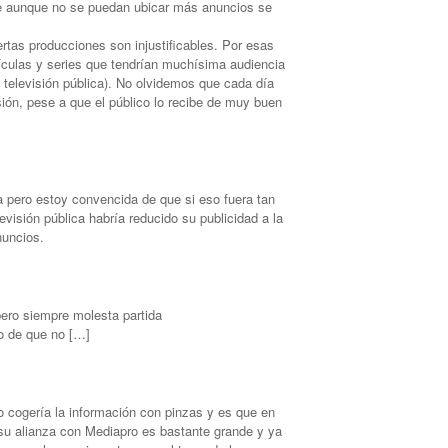
e aunque no se puedan ubicar más anuncios se
rtas producciones son injustificables. Por esas
lículas y series que tendrían muchísima audiencia
a televisión pública). No olvidemos que cada día
sión, pese a que el público lo recibe de muy buen
ta pero estoy convencida de que si eso fuera tan
levisión pública habría reducido su publicidad a la
nuncios.
ero siempre molesta partida
o de que no […]
o cogería la información con pinzas y es que en
su alianza con Mediapro es bastante grande y ya