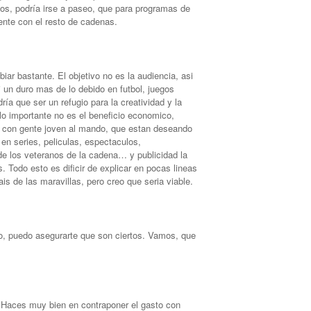
os, podría irse a paseo, que para programas de
ente con el resto de cadenas.
iar bastante. El objetivo no es la audiencia, asi
 un duro mas de lo debido en futbol, juegos
ría que ser un refugio para la creatividad y la
lo importante no es el beneficio economico,
 con gente joven al mando, que estan deseando
en series, peliculas, espectaculos,
e los veteranos de la cadena… y publicidad la
s. Todo esto es dificir de explicar en pocas lineas
ais de las maravillas, pero creo que seria viable.
so, puedo asegurarte que son ciertos. Vamos, que
. Haces muy bien en contraponer el gasto con