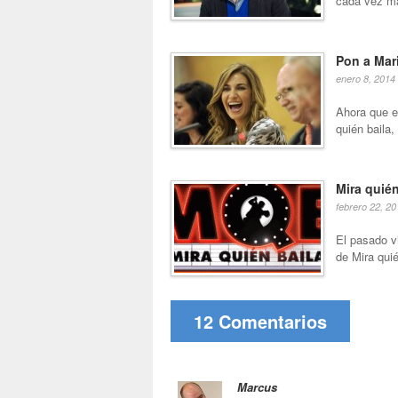
cada vez má
Pon a Mari
enero 8, 2014
Ahora que e
quién baila,
Mira quié
febrero 22, 20
El pasado v
de Mira qui
12 Comentarios
Marcus