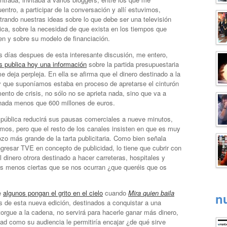
entro, a participar de la conversación y allí estuvimos,
rando nuestras ideas sobre lo que debe ser una televisión
ica, sobre la necesidad de que exista en los tiempos que
en y sobre su modelo de financiación.
 días despues de esta interesante discusión, me entero,
s publica hoy una información
sobre la partida presupuestaria
 deja perpleja. En ella se afirma que el dinero destinado a la
y que suponíamos estaba en proceso de apretarse el cinturón
nto de crisis, no sólo no se aprieta nada, sino que va a
nada menos que 600 millones de euros.
la pública reducirá sus pausas comerciales a nueve minutos,
emos, pero que el resto de los canales insisten en que es muy
ozo más grande de la tarta publicitaria. Como bien señala
ngresar TVE en concepto de publicidad, lo tiene que cubrir con
l dinero otrora destinado a hacer carreteras, hospitales y
s menos ciertas que se nos ocurran ¿que queréis que os
e
algunos pongan el grito en el cielo
cuando
Mira quien baila
n
s de esta nueva edición, destinados a conquistar a una
orgue a la cadena, no servirá para hacerle ganar más dinero,
dad como su audiencia le permitiría encajar ¿de qué sirve