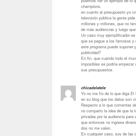
pudimos ver un ejemplo de lo 
champions.
en cuanto al presupuesto yo c
televisión pública la gente pid
millones y millones, que no ten
de más audiencias y luego que
Un caso muy ejemplificador es 
que se pague a los famosos y 
este programa puede suponer p
publicidad?
En fin, que cuando todo el mun
imposibles se podría empezar a d
sus presupuestos.
chicadelatele
Yo no me fío de lo que diga El 
en su blog que los datos son ci
Respecto a lo que comentas de
no comparto la idea de que la t
privadas por la audiencia para a
que entonces no ingrese dinero 
dos no me valen.
En cualquier caso, soy de las q