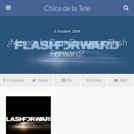
Chica de la Tele
5 Octubre 2009
¿Merece La Pena Descargar Flash
Forward?
Comparte
Tuitea
Pin
Envía
SMS