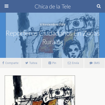
Chica de la Tele
6 Noviembre 2009
Reporteros Ciudadanos En Zonas
Rurales
Comparte
Tuitea
Pin
Envía
SMS