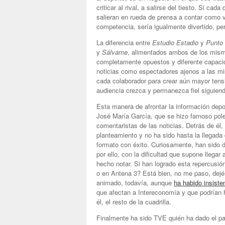
criticar al rival, a salirse del tiesto. Si c
salieran en rueda de prensa a contar como v
competencia, sería igualmente divertido, per
La diferencia entre
Estudio Estadio
y
Punto 
y
Sálvame
, alimentados ambos de los mismo
completamente opuestos y diferente capacid
noticias como espectadores ajenos a las mis
cada colaborador para crear aún mayor tensi
audiencia crezca y permanezca fiel siguiend
Esta manera de afrontar la información dep
José María García, que se hizo famoso pole
comentaristas de las noticias. Detrás de él
planteamiento y no ha sido hasta la llegada
formato con éxito. Curiosamente, han sido 
por ello, con la dificultad que supone llega
hecho notar. Si han logrado esta repercusió
o en Antena 3? Está bien, no me paso, dejé
animado, todavía, aunque
ha habido insiste
que afectan a Intereconomía y que podrían h
él, el resto de la cuadrilla.
Finalmente ha sido TVE quién ha dado el p