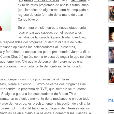
éxito de otros programas de análisis futbolístico
(por llamarlos de alguna manera) ha empujado el
regreso de este formato de la mano de Juan
Carlos Rivero.
Su primera emisión en esta nueva etapa tenía
lugar el pasado sábado, con el repaso a los
partidos de la jornada liguera. Nada novedoso,
os responsables del programa, ni dentro ni fuera de plató.
biaban opiniones los colaboradores allí presentes,
 y formalmente conducidos por el presentador. Junto a él, el
e Carme Chacón) quién, con la excusa de seguir lo que se dice
oque femenino. Ojo que lo de personaje florero no es una
n un programa mayoritariamente de hombres, le ha tocado
 para competir con otros programas de similares
eros
, pierde el tiempo. El éxito de estos dos programas de
mente tendrá un programa de TVE, que siempre se muestran
 Si algo le gusta a los espectadores de Marca TV e
n
ogramas en ese dulce momento de la medianoche en que todo
arse de nosotros, es precisamente la inyección de vidilla, la
colores. El mundo del fútbol está plagado de intereses ajenos
ajadores salen a diario a la palestra a comentar las jugadas, a