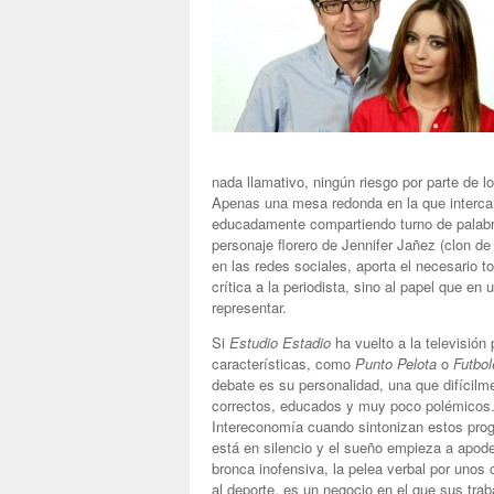
nada llamativo, ningún riesgo por parte de l
Apenas una mesa redonda en la que intercam
educadamente compartiendo turno de palabra
personaje florero de Jennifer Jañez (clon d
en las redes sociales, aporta el necesario t
crítica a la periodista, sino al papel que e
representar.
Si
Estudio Estadio
ha vuelto a la televisión
características, como
Punto Pelota
o
Futbol
debate es su personalidad, una que difícil
correctos, educados y muy poco polémicos.
Intereconomía cuando sintonizan estos pr
está en silencio y el sueño empieza a apoder
bronca inofensiva, la pelea verbal por unos 
al deporte, es un negocio en el que sus trab