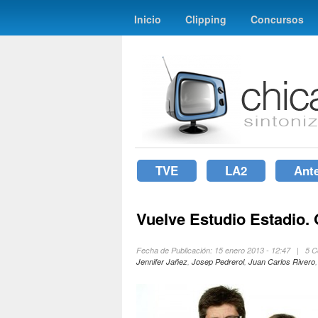
Inicio
Clipping
Concursos
TVE
LA2
Ant
Vuelve Estudio Estadio.
Fecha de Publicación: 15 enero 2013 - 12:47 | 5 
Jennifer Jañez
,
Josep Pedrerol
,
Juan Carlos Rivero