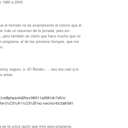
de 1990 a 2005.
 que el formato no es exactamente el mismo que el
 es más un resumen de la jornada, pero sin
s, pero también es cierto que hace mucho que no
un programa, el de los primeros tiempos, que me
to.
estoy seguro, a «El Rondo» … eso era casi q lo
os antes
os/zud8phpaxbd2hsz08i511a2681dc7a5/o/
ennifer-j%C3%A1%C3%B1ez-vecino/43/2a8/b81
 es la unica razón que miro este programa.