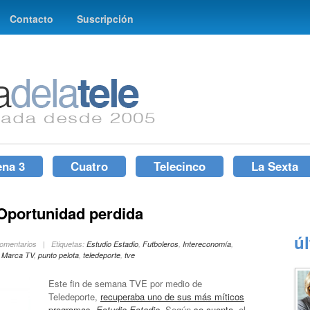
Contacto
Suscripción
ena 3
Cuatro
Telecinco
La Sexta
 Oportunidad perdida
ú
Comentarios | Etiquetas:
Estudio Estadio
,
Futboleros
,
Intereconomía
,
,
Marca TV
,
punto pelota
,
teledeporte
,
tve
Este fin de semana TVE por medio de
Teledeporte,
recuperaba uno de sus más míticos
programas,
Estudio Estadio
. Según
se cuenta
, el