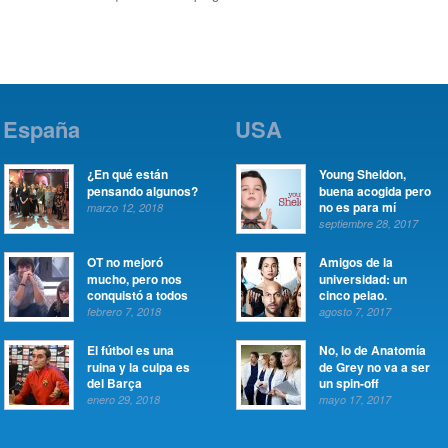
España
USA
¿En qué están
Young Sheldon,
pensando algunos?
buena acogida pero
no es para mí
marzo 12, 2018
septiembre 28, 2017
OT no mejoró
Amigos de la
mucho, pero nos
universidad: un
conquistó a todos
cinco pelao.
febrero 7, 2018
agosto 7, 2017
El fútbol es una
No, lo de Anatomía
ruina y la culpa es
de Grey no va a ser
del Barça
un spin-off
enero 29, 2018
mayo 17, 2017