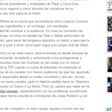
ada día los presidentes y empleados de Pepsi y Coca-Cola
a su negocio y como afrontan las iniciativas de su
o eso solo pasa en el fútbol.
Pelota
es la misma que encontramos entre
Corazón Corazón
s ingredientes y, sin embargo, con resultados
ad de movilizar a la audiencia. En unos se comentan las
mas, en otros se añaden las filias y fobias personales de
ón, para hacer del programa deportivo un reality y para que la
o a unos y otros como quién sigue a su propio club de fútbol.
ortiva no es nada nuevo, está inventada ya desde tiempos de
mizando, enredando y enfrentando a los protagonistas y
, muchos otros han triunfado en las ondas con el mismo
 de la TDT cuando un canal de televisión ha explotado el
dos de los canales con menos audiencia los que han apostado
r al espectador desde un medio minoritario y aún así, se han
n en estos canales ¿qué no habrían podido hacer en Telecinco
moslo en Cuatro o La Sexta. Pero no, parece que nadie se ha
ntes rumores
, especialmente con los problemas económicos
aber hecho sencilla la contratación de Josep Pedrerol y con
a
aso de «competir» en este campo, aunque muchos son los