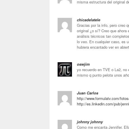
misma estructura del original 
chicadelatele
Gracias por la info, pero creo
original ¿o sí? Creo que ahora
análisis técnicos tan completo
lo veo. En cualquier caso, es 
hubiera encantado ver en abier
oswjim
yo recuerdo en TVE o La2, no 
mismo q punto pelota unos añ
Juan Carlos
http://www.formulatv.com/fot
http://es.linkedin.com/pub/j
johnny johnny
Como me encanta Jennifer. Ella