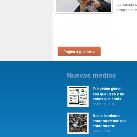
La pasada s
programa de 
Página siguiente »
Nuevos medios
Televisión global,
eso que usas y no
sabes que estás...
enero 15, 2016
No es lo mismo
estar muriendo que
estar muerto
julio 3, 2015