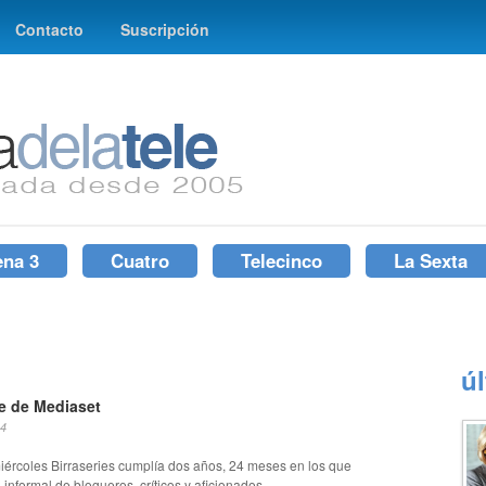
Contacto
Suscripción
ena 3
Cuatro
Telecinco
La Sexta
ú
pe de Mediaset
14
iércoles Birraseries cumplía dos años, 24 meses en los que
 informal de blogueros, críticos y aficionados...