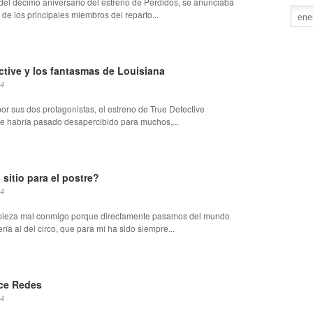
del décimo aniversario del estreno de Perdidos, se anunciaba
 de los principales miembros del reparto...
ctive y los fantasmas de Louisiana
14
por sus dos protagonistas, el estreno de True Detective
e habría pasado desapercibido para muchos,...
sitio para el postre?
14
pieza mal conmigo porque directamente pasamos del mundo
ería al del circo, que para mí ha sido siempre...
ce Redes
14