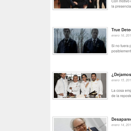
Con motivo 
la presencia
True Dete
enero 16, 20
Si no fuera 
posiblement
¿Dejamos 
enero 15, 20
La cosa em
de la repost
Desapare
enero 14, 20