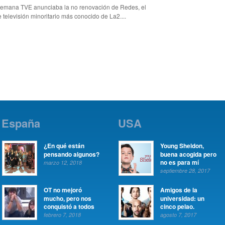
emana TVE anunciaba la no renovación de Redes, el
televisión minoritario más conocido de La2....
España
USA
¿En qué están
Young Sheldon,
pensando algunos?
buena acogida pero
no es para mí
marzo 12, 2018
septiembre 28, 2017
OT no mejoró
Amigos de la
mucho, pero nos
universidad: un
conquistó a todos
cinco pelao.
febrero 7, 2018
agosto 7, 2017