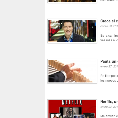
Crece el
enero 28, 20
Es la cantin
vez más al c
Pauta úni
enero 27, 20
En tiempos d
los nuevos c
Netflix, 
enero 23, 20
Me envían es