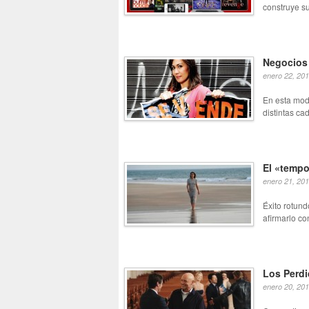
construye su
Negocios 
enero 22, 20
En esta mod
distintas ca
El «tempo
enero 21, 20
Éxito rotun
afirmarlo con
Los Perdi
enero 20, 20