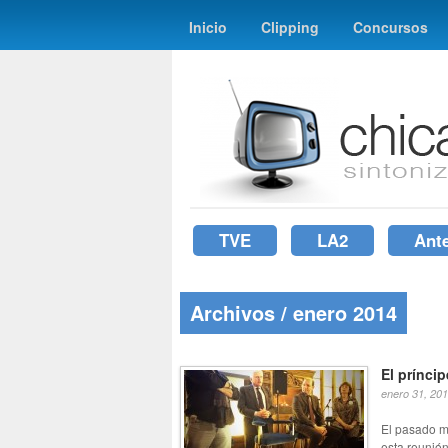
Inicio
Clipping
Concursos
TVE
LA2
Ant
Archivos / enero 2014
El prínci
enero 31, 20
El pasado m
esta reunión