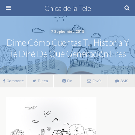
Chica de la Tele
7 Septiembre 2015
Dime Cómo Cuentas Tu Historia Y
Te Diré De Qué Generación Eres
Comparte
Tuitea
Pin
Envía
SMS