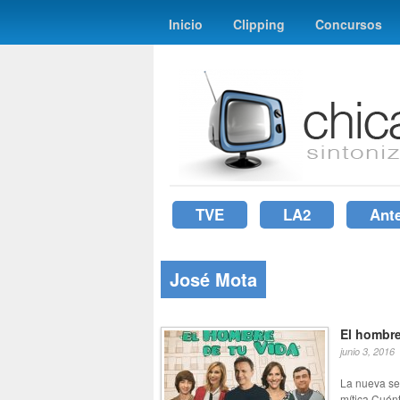
Inicio
Clipping
Concursos
TVE
LA2
Ant
José Mota
El hombre
junio 3, 2016
La nueva ser
mítica Cuént