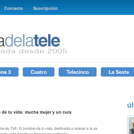
Contacto
Suscripción
ena 3
Cuatro
Telecinco
La Sexta
ú
 de tu vida: mucha mujer y un cura
ie de TVE, El hombre de tu vida, destinada a relevar a la ya
ame, está siendo un fracaso en audiencia....