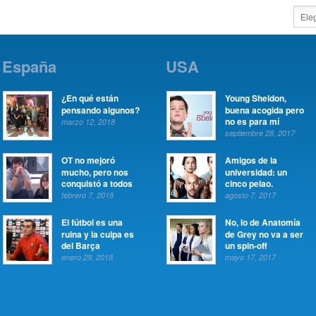
España
USA
¿En qué están
Young Sheldon,
pensando algunos?
buena acogida pero
no es para mí
marzo 12, 2018
septiembre 28, 2017
OT no mejoró
Amigos de la
mucho, pero nos
universidad: un
conquistó a todos
cinco pelao.
febrero 7, 2018
agosto 7, 2017
El fútbol es una
No, lo de Anatomía
ruina y la culpa es
de Grey no va a ser
del Barça
un spin-off
enero 29, 2018
mayo 17, 2017