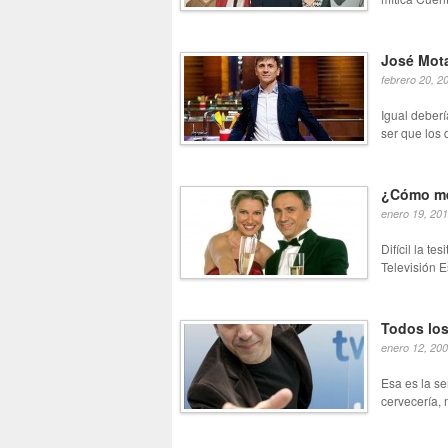
José Mota
febrero 20, 2
Igual deber
ser que los 
¿Cómo me
enero 19, 20
Difícil la t
Televisión E
Todos los
enero 12, 20
Esa es la s
cervecería, 