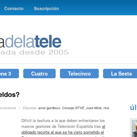
Contacto
Suscripción
ena 3
Cuatro
Telecinco
La Sexta
eldos?
ú
Comentarios | Etiquetas:
anne igartiburu
,
Consejo RTVE
,
José Mota
,
rtve
Difícil la tesitura a la que deben enfrentarse los
nuevos gestores de Televisión Española tras
el
obligado recorte al que se ha visto sometido el