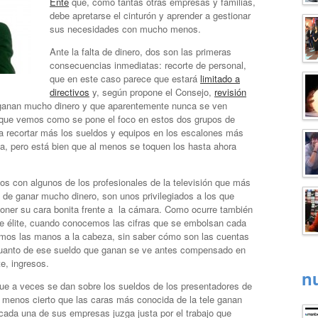
Ente
que, como tantas otras empresas y familias,
debe apretarse el cinturón y aprender a gestionar
sus necesidades con mucho menos.
Ante la falta de dinero, dos son las primeras
consecuencias inmediatas: recorte de personal,
que en este caso parece que estará
limitado a
directivos
y, según propone el Consejo,
revisión
ganan mucho dinero y que aparentemente nunca se ven
z que vemos como se pone el foco en estos dos grupos de
ya recortar más los sueldos y equipos en los escalones más
ica, pero está bien que al menos se toquen los hasta ahora
os con algunos de los profesionales de la televisión que más
 de ganar mucho dinero, son unos privilegiados a los que
oner su cara bonita frente a la cámara. Como ocurre también
de élite, cuando conocemos las cifras que se embolsan cada
amos las manos a la cabeza, sin saber cómo son las cuentas
cuanto de ese sueldo que ganan se ve antes compensado en
e, ingresos.
n
que a veces se dan sobre los sueldos de los presentadores de
es menos cierto que las caras más conocida de la tele ganan
cada una de sus empresas juzga justa por el trabajo que