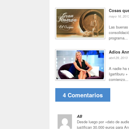
Cosas qu
mayo 16, 201
Las buenas 
consolidaci
programa...
Adios Ann
abril 29, 2013
A nadie ha 
Igartiburu 
comienzo...
4 Comentarios
AB
Desde luego por «dato de audie
justifican 30.000 euros para An