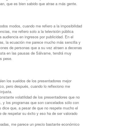
an, que es bien sabido que atrae a más gente.
odos modos, cuando me refiero a la imposibilidad
ncias, me refiero solo a la televisión pública
a audiencia en ingresos por publicidad. En el
das, la ecuación me parece mucho más sencilla y
illones de personas que a su vez atraen a decenas
asta en las pausas de Sálvame, tendrá muy
s pese.
en los sueldos de los presentadores mejor
o, pero después, cuando lo reflexiono me
injusta.
onstante volatilidad de los presentadores que no
s, y los programas que son cancelados sólo con
s dice que, a pesar de que no respete mucho el
e de respetar su éxito y eso ha de ser valorado
nadas, me parece un precio bastante económico