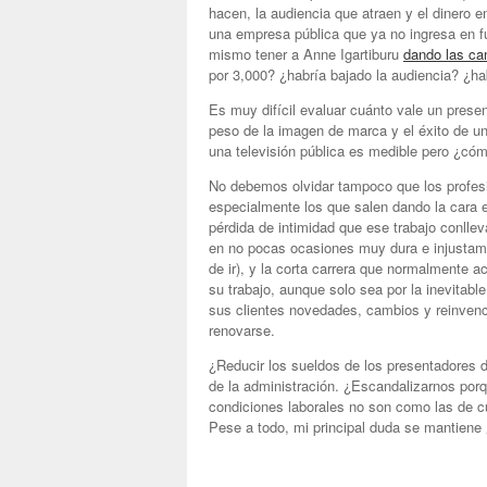
hacen, la audiencia que atraen y el dinero 
una empresa pública que ya no ingresa en fun
mismo tener a Anne Igartiburu
dando las ca
por 3,000? ¿habría bajado la audiencia? ¿ha
Es muy difícil evaluar cuánto vale un presen
peso de la imagen de marca y el éxito de u
una televisión pública es medible pero ¿có
No debemos olvidar tampoco que los profes
especialmente los que salen dando la cara en
pérdida de intimidad que ese trabajo conlle
en no pocas ocasiones muy dura e injustam
de ir), y la corta carrera que normalmente 
su trabajo, aunque solo sea por la inevitab
sus clientes novedades, cambios y reinvenc
renovarse.
¿Reducir los sueldos de los presentadores de
de la administración. ¿Escandalizarnos por
condiciones laborales no son como las de cu
Pese a todo, mi principal duda se mantien