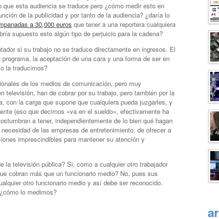
en que esta audiencia se traduce pero ¿cómo medir esto en
ción de la publicidad y por tanto de la audiencia? ¿daría lo
mpanadas a 30,000 euros
que tener a una reportera cualquiera
bría supuesto esto algún tipo de perjuicio para la cadena?
tador si su trabajo no se traduce directamente en ingresos. El
n programa, la aceptación de una cara y una forma de ser en
mo la traducimos?
ionales de los medios de comunicación, pero muy
 televisión, han de cobrar por su trabajo, pero también por la
va, con la carga que supone que cualquiera pueda juzgarles, y
ente (eso que decimos «va en el sueldo», efectivamente ha
acostumbran a tener, independientemente de lo bien qué hagan
le necesidad de las empresas de entretenimiento, de ofrecer a
iones imprescindibles para mantener su atención y
 la televisión pública? Si, como a cualquier otro trabajador
que cobran más que un funcionario medio? No, pues sus
alquier otro funcionario medio y así debe ser reconocido.
e ¿cómo lo medimos?
a