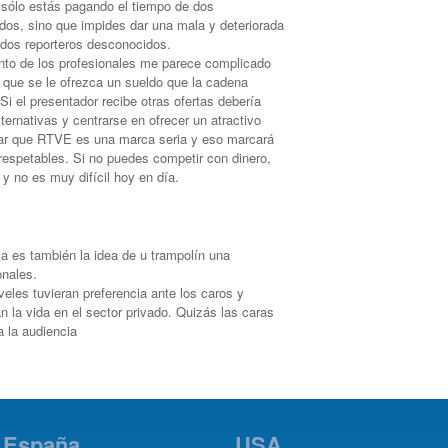
 sólo estás pagando el tiempo de dos
idos, sino que impides dar una mala y deteriorada
dos reporteros desconocidos.
nto de los profesionales me parece complicado
 que se le ofrezca un sueldo que la cadena
i el presentador recibe otras ofertas debería
alternativas y centrarse en ofrecer un atractivo
sar que RTVE es una marca seria y eso marcará
respetables. Si no puedes competir con dinero,
y no es muy difícil hoy en día.
ca es también la idea de u trampolín una
onales.
veles tuvieran preferencia ante los caros y
 la vida en el sector privado. Quizás las caras
 la audiencia
España
USA