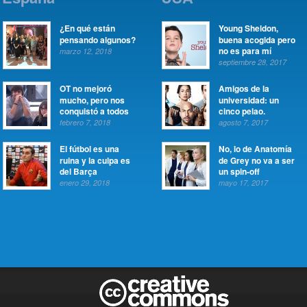
¿En qué están
Young Sheldon,
pensando algunos?
buena acogida pero
no es para mí
marzo 12, 2018
septiembre 28, 2017
OT no mejoró
Amigos de la
mucho, pero nos
universidad: un
conquistó a todos
cinco pelao.
febrero 7, 2018
agosto 7, 2017
El fútbol es una
No, lo de Anatomía
ruina y la culpa es
de Grey no va a ser
del Barça
un spin-off
enero 29, 2018
mayo 17, 2017