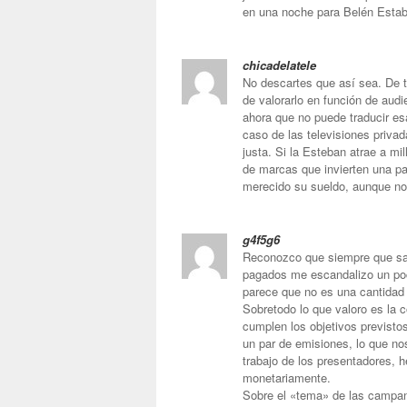
en una noche para Belén Estab
chicadelatele
No descartes que así sea. De t
de valorarlo en función de audie
ahora que no puede traducir es
caso de las televisiones priva
justa. Si la Esteban atrae a m
de marcas que invierten una p
merecido su sueldo, aunque no
g4f5g6
Reconozco que siempre que sal
pagados me escandalizo un poc
parece que no es una cantidad 
Sobretodo lo que valoro es la c
cumplen los objetivos previsto
un par de emisiones, lo que no
trabajo de los presentadores, h
monetariamente.
Sobre el «tema» de las campa