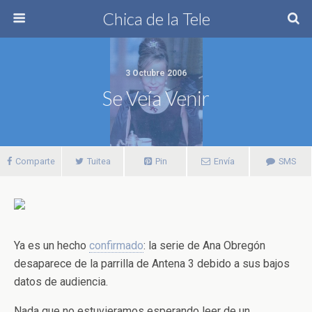
Chica de la Tele
3 Octubre 2006
Se Veía Venir
Comparte
Tuitea
Pin
Envía
SMS
Ya es un hecho
confirmado
: la serie de Ana Obregón
desaparece de la parrilla de Antena 3 debido a sus bajos
datos de audiencia.
Nada que no estuvieramos esperando leer de un