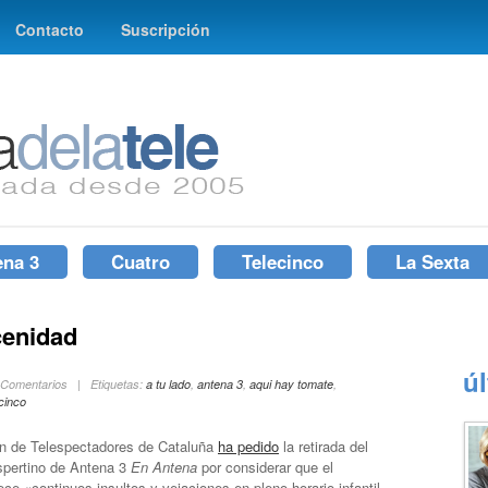
Contacto
Suscripción
ena 3
Cuatro
Telecinco
La Sexta
cenidad
ú
3 Comentarios | Etiquetas:
a tu lado
,
antena 3
,
aqui hay tomate
,
ecinco
n de Telespectadores de Cataluña
ha pedido
la retirada del
pertino de Antena 3
En Antena
por considerar que el
ce «continuos insultos y vejaciones en pleno horario infantil,