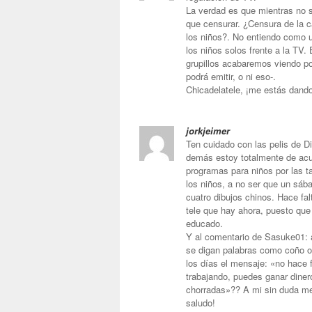
La verdad es que mientras no s
que censurar. ¿Censura de la c
los niños?. No entiendo como 
los niños solos frente a la TV.
grupillos acabaremos viendo po
podrá emitir, o ni eso-.
Chicadelatele, ¡me estás dando
jorkjeimer
Ten cuidado con las pelis de Di
demás estoy totalmente de acu
programas para niños por las t
los niños, a no ser que un sába
cuatro dibujos chinos. Hace fal
tele que hay ahora, puesto que
educado.
Y al comentario de Sasuke01: 
se digan palabras como coño o
los días el mensaje: «no hace f
trabajando, puedes ganar diner
chorradas»?? A mi sin duda m
saludo!