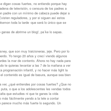
e digan cosas fuertes, no entiendo porque hay
adena de televisión, o censura de los padres a
un padre con un mínimo de cabeza puede dejar a
 Existen reguladores, y por si siguen así estos
kemon toda la tarde -que será lo único que se
 ganas de abrirme un blog!, pa´ke lo sepas.
sney, que son muy traicioneras, jeje. Pero por lo
erdo. Yo tengo 20 años y crecí viendo algunos
ardes la mar de contento. Ahora no hay nada para
do te quieras levantar a las 7 de la mañana a ver
ta programación infantil, y no hacer más light la
 el contenido es igual de basura, aunque sea bien
a ver, ¿qué entiendes por cosas fuertes? ¿Que no
 puta, o que a los adolescentes les vendas todos
alta que estudies ni que te ganes la vida
o más fácilmente yendo a la tele a contar
e parece mucho más fuerte lo segundo. Un