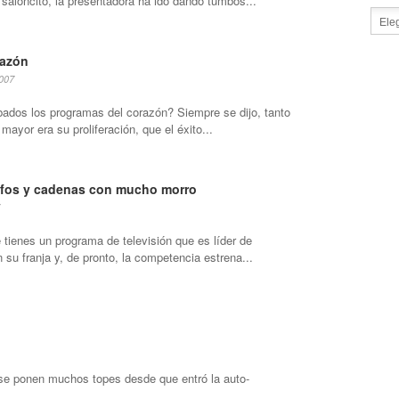
 saloncito, la presentadora ha ido dando tumbos...
razón
2007
ados los programas del corazón? Siempre se dijo, tanto
ayor era su proliferación, que el éxito...
afos y cadenas con mucho morro
 tienes un programa de televisión que es líder de
 su franja y, de pronto, la competencia estrena...
 se ponen muchos topes desde que entró la auto-