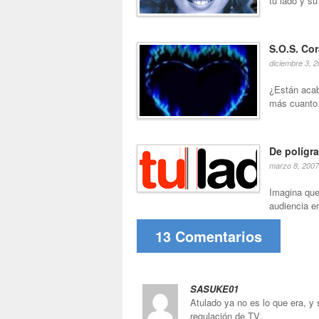
tu lado y su
S.O.S. Co
diciembre 3, 
¿Están acab
más cuanto m
De polígr
marzo 8, 2007
Imagina que
audiencia en
13 Comentarios
SASUKE01
Atulado ya no es lo que era, y
regulación de TV.