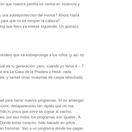
n que nuestra parrilla se centra en violencia y
s una sobreproteccion del menos? Ahora hasta
 para que no se rompan la cabeza!!
 blog que llevo ya meses siguiendo. Un gustazo
sidero que se sobreprotege a los niños (y así no
ál es tu generación; pero, cuando yo tenía 6 – 7
le era La Casa de la Pradera y Heidi..nada
ate, y tantas otras muestras de caspa televisada.
dad para hacer nuevos programas. Si se arriesgan
existe, desaparecerán tan rápido que no nos
do,lo único que sirve es copiar al vecino,
ea, por eso todos los programas son iguales, A
 Donde estas corazón, todo basado en gritos ,
tan historias. Van a un programa donde les pagan