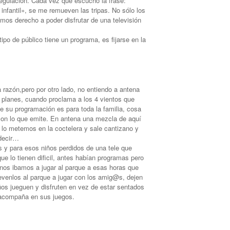
egulación. Cada vez que escucho la frase:
infantil», se me remueven las tripas. No sólo los
emos derecho a poder disfrutar de una televisión
po de público tiene un programa, es fijarse en la
a razón,pero por otro lado, no entiendo a antena
 planes, cuando proclama a los 4 vientos que
ue su programación es para toda la familia, cosa
con lo que emite. En antena una mezcla de aquí
, lo metemos en la coctelera y sale cantizano y
decir…
os y para esos niños perdidos de una tele que
e lo tienen dificil, antes habían programas pero
nos ibamos a jugar al parque a esas horas que
evenlos al parque a jugar con los amig@s, dejen
iños jueguen y disfruten en vez de estar sentados
s acompaña en sus juegos.