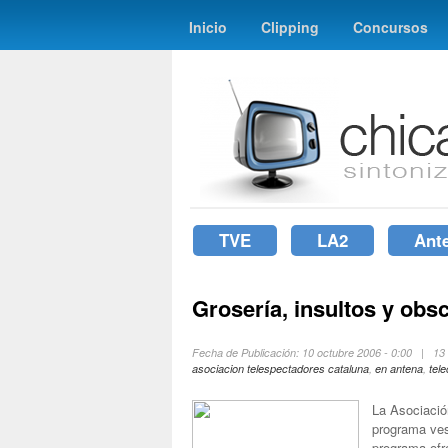
Inicio
Clipping
Concursos
TVE
LA2
Ant
Grosería, insultos y obs
Fecha de Publicación: 10 octubre 2006 - 0:00 | 1
asociacion telespectadores cataluna
,
en antena
,
tel
La Asociació
programa ves
programa ofre