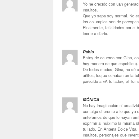
Yo he crecido con uan generació
insultos.
Que yo sepa soy normal. No e
los columpios son de porexpan
Finalmente, felicidades por el
leerte a diario.
Pablo
Estoy de acuerdo con Gina, con
hay manera de que espabilen).
De todos modos, Gina, no sé cu
añitos, loq ue echaban en la te
parecido a «A tu lado», el Tom
MÓNICA
No hay imaginación ni creativi
con algo diferente a lo que ya 
enteramos de que lo hayan emiti
exprimir al máximo la misma id
tu lado, En Antena,Dolce Vita,
insultos, personajes que inven