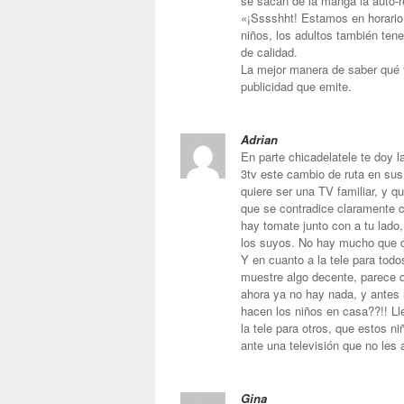
se sacan de la manga la auto-r
«¡Sssshht! Estamos en horario 
niños, los adultos también ten
de calidad.
La mejor manera de saber qué ti
publicidad que emite.
Adrian
En parte chicadelatele te doy l
3tv este cambio de ruta en sus
quiere ser una TV familiar, y q
que se contradice claramente 
hay tomate junto con a tu lado
los suyos. No hay mucho que 
Y en cuanto a la tele para tod
muestre algo decente, parece qu
ahora ya no hay nada, y antes 
hacen los niños en casa??!! Ll
la tele para otros, que estos n
ante una televisión que no le
Gina