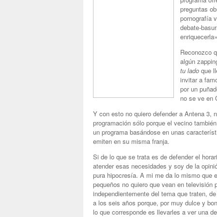
preguntas ob
pornografía 
debate-basur
enriquecerla»
Reconozco qu
algún zapping
tu lado
que ll
invitar a fa
por un puñad
no se ve en 
Y con esto no quiero defender a Antena 3, ni
programación sólo porque el vecino también 
un programa basándose en unas caracterís
emiten en su misma franja.
Si de lo que se trata es de defender el horar
atender esas necesidades y soy de la opini
pura hipocresía. A mi me da lo mismo que 
pequeños no quiero que vean en televisión
independientemente del tema que traten, de
a los seis años porque, por muy dulce y bon
lo que corresponde es llevarles a ver una de