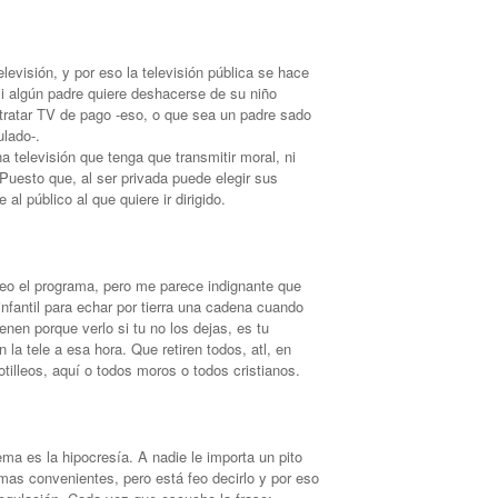
elevisión, y por eso la televisión pública se hace
 Si algún padre quiere deshacerse de su niño
tratar TV de pago -eso, o que sea un padre sado
ulado-.
televisión que tenga que transmitir moral, ni
 Puesto que, al ser privada puede elegir sus
l público al que quiere ir dirigido.
eo el programa, pero me parece indignante que
nfantil para echar por tierra una cadena cuando
enen porque verlo si tu no los dejas, es tu
la tele a esa hora. Que retiren todos, atl, en
tilleos, aquí o todos moros o todos cristianos.
ma es la hipocresía. A nadie le importa un pito
mas convenientes, pero está feo decirlo y por eso