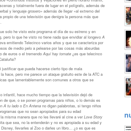
scenas y totalmente fuera de lugar en el polígrafo, además de
verbal y lenguaje grosero» además de llegar «al extremo del
a propio de una televisión que denigra la persona más que
.
e solo he visto este programa el día de su estreno y en
, pero lo que he visto no tiene nada que envidiar al longevo
A
eva emitiendo Telecinco varios años y que se caracteriza por
mosos de medio pelo a pelearse por las cosas más absurdas
o de euros o el tremendo
Aquí hay tomate
¿es que telecinco
Cataluña?
 justificar que pueda hacerse cierto tipo de mala
la hace, pero me parece un ataque gratuito este de la ATC a
ticas que lamentablemente son comunes a otros que se
io infantil, hace mucho tiempo que la televisión dejó de
ón de que, o se ponen programas para niños, o lo demás es
en
A tu lado
o
En Antena
no digan palabrotas, si tengo niños
 programas que no sean apropiados para su edad
n
 la misma manera que no les llevaré al cine a ver
Love Story
ita que sea, no la entenderán y no es apropiada a su edad y
 Disney, llevarles al Zoo o darles un libro… ¿o es que es