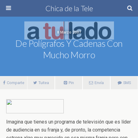
Chica de la Tele
8 Marzo 2007
De Polígrafos Y Cadenas Con
Mucho Morro
Comparte
Tuitea
Pin
Envía
SMS
Imagina que tienes un programa de televisión que es líder
de audiencia en su franja y, de pronto, la competencia
estrena algo muy parecido en esa misma franja pero con