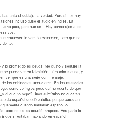
 bastante el doblaje, la verdad. Pero si, los hay
siones incluso puse el audio en inglés. La
mucho peor, pero aún así.. Hay personajes a los
 esa voz.
que emitiesen la versión extendida, pero que no
 delito.
ó y lo prometido es deuda. Me gustó y seguiré la
ue se puede ver en televisión, ni mucho menos, y
ien ver que es una serie con mensaje.
s de los dobladores-traductores. En los musicales
álogo, como sé inglés pude darme cuenta de que
¿y el que no sepa? Unos subtítulos no cuestan
clase de español quedó patético porque parecían
ntiguamente cuando hablaban español lo
és, pero no se les ocurrió tampoco. Esa parte la
rir que sí estaban hablando en español.