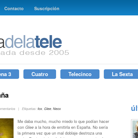
Contacto
Suscripción
ena 3
Cuatro
Telecinco
La Sexta
aña
ú
omentarios | Etiquetas:
fox
,
Glee
,
Neox
Me daba mucho, mucho miedo lo que podían hacer
con
Glee
a la hora de emitirla en España. No sería
la primera vez que un mal doblaje destroza una