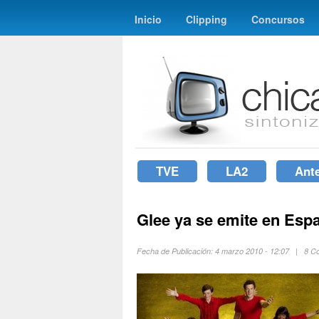
Inicio
Clipping
Concursos
TVE
LA2
Ant
Glee ya se emite en Esp
Fecha de Publicación: 4 marzo 2010 - 12:07 | 8 C