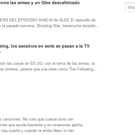
ntra las armas y un Glee descafeinado
ERS DEL EPISODIO S04E18 de GLEE El episodio de
o la pasada semana, Shooting Star, transcurría durante...
ing, los asesinos en serie se pasan a la TV
3
tán las cosas en EE.UU. con el tema de las armas, la
los tiroteos, parece que una serie como The Following...
as canciones. No creo que cueste tanto (en
 creo que ayuda bastante y en ocasiones aporta
si hay suerte y cuando la emita Neox lo han