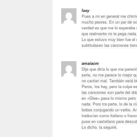
Issy
Pues a mi en general me chirrío
mucho peores. En un par de oca
verdad es que me lo esperaba 
que realmente no le pega nada
Lo que estuvo muy bien fue el 
subtitulasen las canciones tiene
amaiacm
Dije que diría lo que me pareci
serie, no me parece lo mejor q
no cantan mal. También está b
Peros, los hay, pero la culpa e
las canciones son parte del di
en «Glee» pasa lo mismo pero 
nada. Poro tra parte, lo de la 
bobos conjugando un verbo. A
traducían como italiano o franc
puse en castellano para descub
Lo dicho, la seguiré.