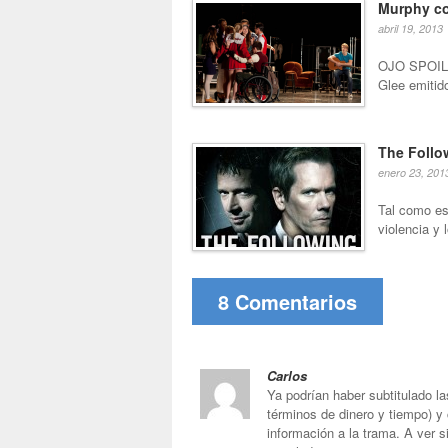
Murphy co
abril 19, 2013
OJO SPOIL
Glee emitid
The Follow
enero 23, 201
Tal como es
violencia y 
8 Comentarios
Carlos
Ya podrían haber subtitulado l
términos de dinero y tiempo) y
información a la trama. A ver 