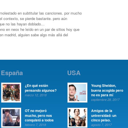
molestado en subtitular las canciones. por mucho
el contexto, se pierde bastante. pero aún
que no las hayan doblado…
reno en neox he leído en un par de sitios hoy que
n madrid, alguien sabe algo más allá del
España
USA
¿En qué están
Young Sheldon,
pensando algunos?
buena acogida pero
no es para mí
marzo 12, 2018
septiembre 28, 2017
OT no mejoró
Amigos de la
mucho, pero nos
universidad: un
conquistó a todos
cinco pelao.
febrero 7, 2018
agosto 7, 2017