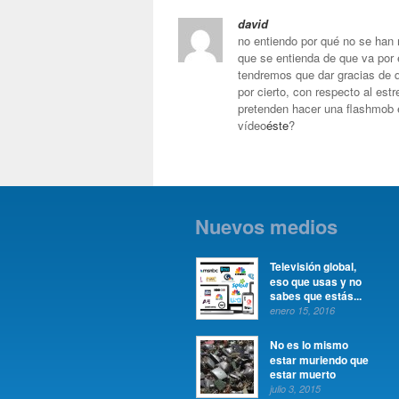
david
no entiendo por qué no se han 
que se entienda de que va por 
tendremos que dar gracias de 
por cierto, con respecto al est
pretenden hacer una flashmob e
vídeo
éste
?
Nuevos medios
Televisión global,
eso que usas y no
sabes que estás...
enero 15, 2016
No es lo mismo
estar muriendo que
estar muerto
julio 3, 2015