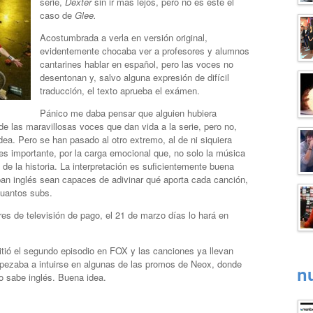
serie,
Dexter
sin ir más lejos, pero no es este el
caso de
Glee.
Acostumbrada a verla en versión original,
evidentemente chocaba ver a profesores y alumnos
cantarines hablar en español, pero las voces no
desentonan y, salvo alguna expresión de difícil
traducción, el texto aprueba el exámen.
Pánico me daba pensar que alguien hubiera
e las maravillosas voces que dan vida a la serie, pero no,
ea. Pero se han pasado al otro extremo, al de ni siquiera
 es importante, por la carga emocional que, no solo la música
o de la historia. La interpretación es suficientemente buena
an inglés sean capaces de adivinar qué aporta cada canción,
cuantos subs.
s de televisión de pago, el 21 de marzo días lo hará en
ó el segundo episodio en FOX y las canciones ya llevan
pezaba a intuirse en algunas de las promos de Neox, donde
n
o sabe inglés. Buena idea.