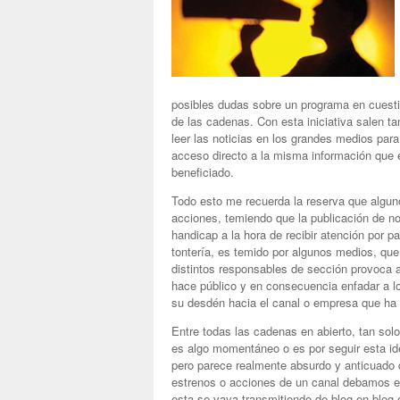
posibles dudas sobre un programa en cuesti
de las cadenas. Con esta iniciativa salen t
leer las noticias en los grandes medios par
acceso directo a la misma información que 
beneficiado.
Todo esto me recuerda la reserva que algun
acciones, temiendo que la publicación de n
handicap a la hora de recibir atención por p
tontería, es temido por algunos medios, que
distintos responsables de sección provoca a
hace público y en consecuencia enfadar a l
su desdén hacia el canal o empresa que ha 
Entre todas las cadenas en abierto, tan sol
es algo momentáneo o es por seguir esta ide
pero parece realmente absurdo y anticuado q
estrenos o acciones de un canal debamos es
esta se vaya transmitiendo de blog en blog 