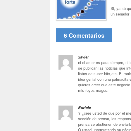
Si, ya sé qu
un senador s
6 Comentarios
xavier
ni el amor es para siempre, n
se publican las noticias que in
listas de super hits,etc. El mal
idea genial con una palmadita en
quieres creer que este negocio 
mis reyes magos.
Euriale
Y ¿cree usted de que por el m
sección de prensa, los respons
prensa se abstienen de enviarl
O usted, interpretando su pág