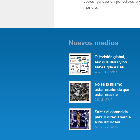
veces, ya sea en periódicos o 
manera.
Nuevos medios
Televisión global,
eso que usas y no
sabes que estás...
enero 15, 2016
No es lo mismo
estar muriendo que
estar muerto
julio 3, 2015
Saltar el contenido
para ir directamente
a los anuncios
febrero 2, 2015