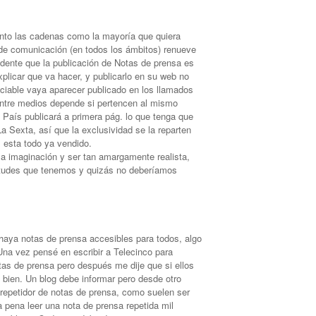
nto las cadenas como la mayoría que quiera
 de comunicación (en todos los ámbitos) renueve
idente que la publicación de Notas de prensa es
plicar que va hacer, y publicarlo en su web no
iciable vaya aparecer publicado en los llamados
ntre medios depende si pertencen al mismo
l País publicará a primera pág. lo que tenga que
a Sexta, así que la exclusividad se la reparten
, esta todo ya vendido.
a imaginación y ser tan amargamente realista,
irtudes que tenemos y quizás no deberíamos
aya notas de prensa accesibles para todos, algo
Una vez pensé en escribir a Telecinco para
tas de prensa pero después me dije que si ellos
 bien. Un blog debe informar pero desde otro
 repetidor de notas de prensa, como suelen ser
a pena leer una nota de prensa repetida mil