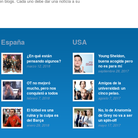
en blogs. Cada uno debe dar una noticia a su
España
USA
¿En qué están
Young Sheldon,
pensando algunos?
buena acogida pero
no es para mí
marzo 12, 2018
septiembre 28, 2017
OT no mejoró
Amigos de la
mucho, pero nos
universidad: un
conquistó a todos
cinco pelao.
febrero 7, 2018
agosto 7, 2017
El fútbol es una
No, lo de Anatomía
ruina y la culpa es
de Grey no va a ser
del Barça
un spin-off
enero 29, 2018
mayo 17, 2017