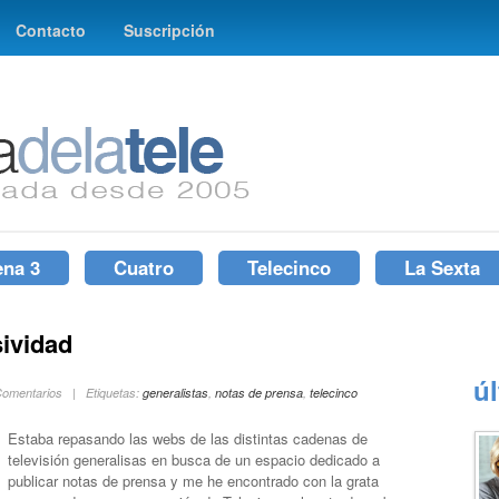
Contacto
Suscripción
ena 3
Cuatro
Telecinco
La Sexta
sividad
ú
Comentarios | Etiquetas:
generalistas
,
notas de prensa
,
telecinco
Estaba repasando las webs de las distintas cadenas de
televisión generalisas en busca de un espacio dedicado a
publicar notas de prensa y me he encontrado con la grata