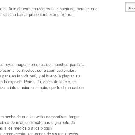
e el título de esta entrada es un sinsentido, pero es que
ocialista balear presentará este próximo...
i los reyes magos son otros que nuestros padres…
teresan a los medios, se falsean audiencias,
o gana en la vida real, y al bueno le plagian su
 la espalda. Pero si tú, chica de la tele, te
de la información es limpio, que te dejen carbón
ero hecho de que las webs corporativas tengan
ables de relaciones externas o gabinete de
as a los medios o a los blogs?
ina como
medio
, ¿es capaz de visitar ‘x’ webs