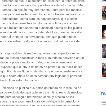
sorpresa de que, a excepción de Telecinco, el resto de webs
cuentan con una sección que alberga esta información. Me
parece una opción muy interesante, tanto para los medios,
que ya no necesitan coleccionar las notas de prensa en sus
ordenadores, como para los espectadores, que pueden
recurrir directamente a la información oficial para aclarar
ón o simplemente saciar su curiosidad acerca de los planes
ambién beneficiados gran cantidad de blogs, que no necesitan
a estar al tanto de las novedades, sino que pueden tener
estos sin esfuerzo alguno. Conclusión: todo el mundo sale
os responsables de marketing tienen con respecto a estas
otas de prensa accesibles a todo el mundo se convierta en un
arte de la prensa nacional. Esto, que puede parecer una
 suponen que el envío de notas de prensa a los mails de los
lgún tipo de sentimiento de status que puede perderse si se
os que hasta ahora se consideraban privilegiados y provocar
hecho libre esta información.
o Telecinco no publica sus notas de prensa en la web, no sé
n
a de exclusividad que quieren transmitr al resto de medios,
ue para conseguir información oficial y precisa de los
perar a que algun medio grande publique la información y
o de medio en medio, con los riesgos de generar un efecto