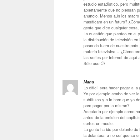
estudio estadístico, pero multi
abiertamente que no piensan pag
anuncio. Menos aún los macro b
masificara en un futuro? ¿Cómo 
gente que dice cualquier cosa,
La cuestión que planteo en el p
la distribución de televisión e
pasando fuera de nuestro país,
materia televisiva… ¿Cómo cre
las series por internet de aquí
Sólo eso 🙂
Manu
Lo dificil sera hacer pagar a l
Yo por ejemplo acabo de ver la
subtitulos y a la hora que yo 
para pagar por lo mismo?
Aceptaría por ejemplo como h
antes de la emision del capitu
cortes en medio.
La gente ha ido por delante de 
la delantera, a no ser que se e