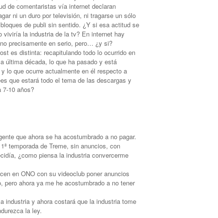
tud de comentaristas vía internet declaran
ar ni un duro por televisión, ni tragarse un sólo
loques de publi sin sentido. ¿Y si esa actitud se
viviría la industria de la tv? En internet hay
 no precisamente en serio, pero… ¿y si?
ost es distinta: recapitulando todo lo ocurrido en
n la última década, lo que ha pasado y está
 y lo que ocurre actualmente en él respecto a
es que estará todo el tema de las descargas y
 a 7-10 años?
a gente que ahora se ha acostumbrado a no pagar.
 1ª temporada de Treme, sin anuncios, con
decidía, ¿como piensa la industria convercerme
acen en ONO con su videoclub poner anuncios
lo, pero ahora ya me he acostumbrado a no tener
la industria y ahora costará que la industria tome
ndurezca la ley.