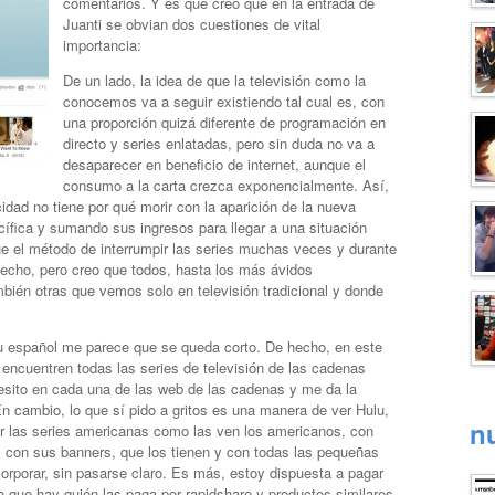
comentarios. Y es que creo que en la entrada de
Juanti se obvian dos cuestiones de vital
importancia:
De un lado, la idea de que la televisión como la
conocemos va a seguir existiendo tal cual es, con
una proporción quizá diferente de programación en
directo y series enlatadas, pero sin duda no va a
desaparecer en beneficio de internet, aunque el
consumo a la carta crezca exponencialmente. Así,
icidad no tiene por qué morir con la aparición de la nueva
ífica y sumando sus ingresos para llegar a una situación
e el método de interrumpir las series muchas veces y durante
echo, pero creo que todos, hasta los más ávidos
bién otras que vemos solo en televisión tradicional y donde
ulu español me parece que se queda corto. De hecho, en este
encuentren todas las series de televisión de las cadenas
esito en cada una de las web de las cadenas y me da la
n cambio, lo que sí pido a gritos es una manera de ver Hulu,
n
ver las series americanas como las ven los americanos, con
y, con sus banners, que los tienen y con todas las pequeñas
corporar, sin pasarse claro. Es más, estoy dispuesta a pagar
 que hay quién las paga por rapidshare y productos similares