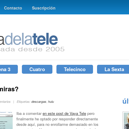
Contacto
Suscripción
ena 3
Cuatro
Telecinco
La Sexta
miras?
ú
mentarios | Etiquetas:
descargas
,
hulu
Iba a comentar
en este post de Vaya Tele
pero
finalmente he optado por responder directamente
desde aquí, para no enrollarme demasiado en los