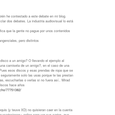
bién he contestado a este debate en mi blog.
lar dos debates. La industria audiovisual lo está
fica que la gente no pague por unos contenidos
ngenciales, pero distintos
disco a un amigo? O llevando el ejemplo al
una camiseta de un amigo?, en el caso de una
Pues esos discos y esas prendas de ropa que se
 seguramente solo las usas porque te las prestan
as, escucharlas o verlas si no fuera así.. Mirad
discos hace años
icho/77751382/
nquis (y teuve XD) no quisieran caer en la cuenta
uscripciones» online para ver sus series, que