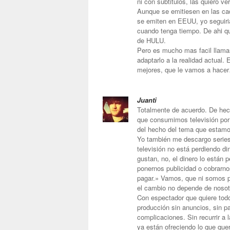
ni con subtitulos, las quiero v
Aunque se emitiesen en las c
se emiten en EEUU, yo seguiri
cuando tenga tiempo. De ahi q
de HULU.
Pero es mucho mas facil llamar
adaptarlo a la realidad actual.
mejores, que le vamos a hace
Juanti
Totalmente de acuerdo. De hec
que consumimos televisión por
del hecho del tema que estamo
Yo también me descargo series,
televisión no está perdiendo d
gustan, no, el dinero lo están 
ponernos publicidad o cobrarno
pagar.» Vamos, que ni somos pi
el cambio no depende de nosot
Con espectador que quiere todo 
producción sin anuncios, sin pa
complicaciones. Sin recurrir a
ya están ofreciendo lo que qu