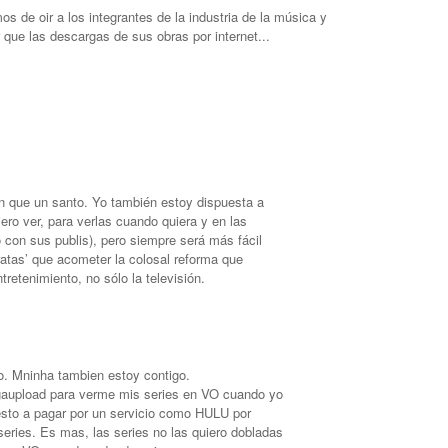
s de oir a los integrantes de la industria de la música y
r que las descargas de sus obras por internet...
 que un santo. Yo también estoy dispuesta a
iero ver, para verlas cuando quiera y en las
 con sus publis), pero siempre será más fácil
iratas’ que acometer la colosal reforma que
ntretenimiento, no sólo la televisión.
o. Mninha tambien estoy contigo.
gaupload para verme mis series en VO cuando yo
esto a pagar por un servicio como HULU por
series. Es mas, las series no las quiero dobladas