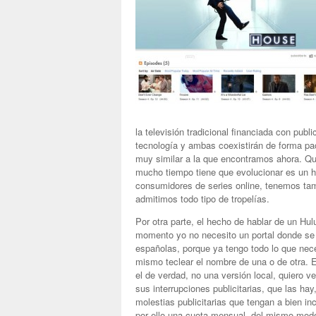
la televisión tradicional financiada con publ
tecnología y ambas coexistirán de forma pac
muy similar a la que encontramos ahora. Qu
mucho tiempo tiene que evolucionar es un h
consumidores de series online, tenemos tam
admitimos todo tipo de tropelías.
Por otra parte, el hecho de hablar de un H
momento yo no necesito un portal donde se 
españolas, porque ya tengo todo lo que nec
mismo teclear el nombre de una o de otra. E
el de verdad, no una versión local, quiero 
sus interrupciones publicitarias, que las ha
molestias publicitarias que tengan a bien in
por ello una cuota mensual, del mismo modo