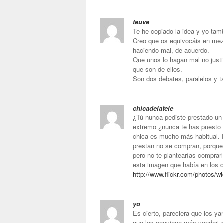
teuve
Te he copiado la idea y yo tam
Creo que os equivocáis en mezc
haciendo mal, de acuerdo.
Que unos lo hagan mal no justi
que son de ellos.
Son dos debates, paralelos y ta
chicadelatele
¿Tú nunca pediste prestado un 
extremo ¿nunca te has puesto 
chica es mucho más habitual. 
prestan no se compran, porque
pero no te plantearías comprarl
esta imagen que había en los 
http://www.flickr.com/photos/w
yo
Es cierto, pareciera que los ya
que les conviene más vender «s