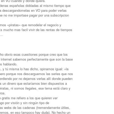
er en VO cuando y donde quiera.
adenas españolas dobladas al mismo tiempo que
a descargandomelas en VO para poder verlas
ue no me importase pagar por una subscripcion
nos «piratas» que remodelar el negocio y
 Es mucho mas facil vivir de las rentas de tiempos
r…
ho obvio esas cuestiones porque creo que los
 internet sabemos perfectamente que son la base
s hablando.
 y tú misma lo has dicho, opinamos igual: «la
inero porque nos descarguemos las series que nos
perdiendo por no dejarnos verlas allí donde pueden
s un dinero que estaríamos bien dispuestos a
ratas, ni somos ilegales, ese tema está claro y
ros.
gratis me refiero a los que quieren ver
go por visión y sin ningún tipo de
 las webs de las cadenas (tremendamente útiles,
eremos, en eso tampoco hay duda). No hecho un