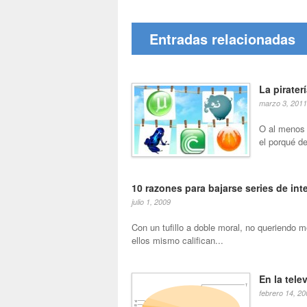
Entradas relacionadas
La pirater
marzo 3, 2011
O al menos 
el porqué de
10 razones para bajarse series de int
julio 1, 2009
Con un tufillo a doble moral, no queriendo 
ellos mismo califican...
En la tele
febrero 14, 20